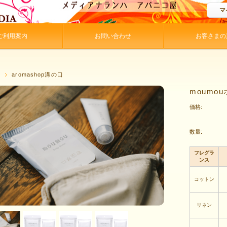
マ
ご利用案内
お問い合わせ
お客さまの
P
aromashop溝の口
moumo
価格:
数量:
フレグラ
ンス
コットン
リネン