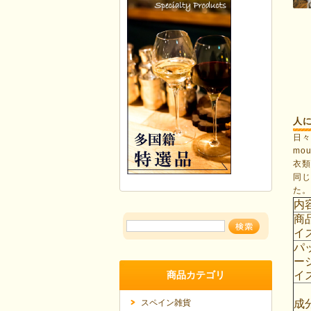
人
日
mo
衣
同じ
た
内
商
イ
パ
ー
商品カテゴリ
イ
スペイン雑貨
成