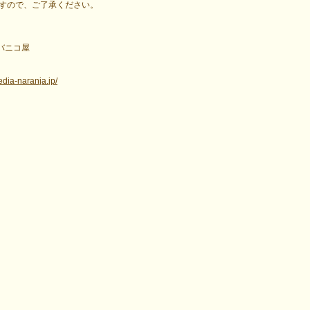
すので、ご了承ください。
アバニコ屋
edia-naranja.jp/