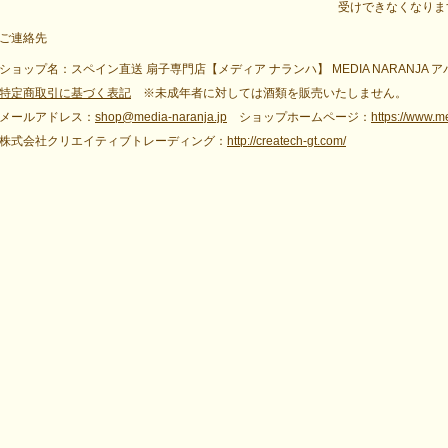
受けできなくなりま
ご連絡先
ショップ名：スペイン直送 扇子専門店【メディア ナランハ】 MEDIA NARANJA 
特定商取引に基づく表記
※未成年者に対しては酒類を販売いたしません。
メールアドレス：
shop@media-naranja.jp
ショップホームページ：
https://www.m
株式会社クリエイティブトレーディング：
http://createch-gt.com/