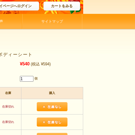
イページへログイン
カートをみる
声
サイトマップ
uボディーシート
¥540
(税込 ¥594)
個
在庫
購入
在庫切れ
在庫切れ