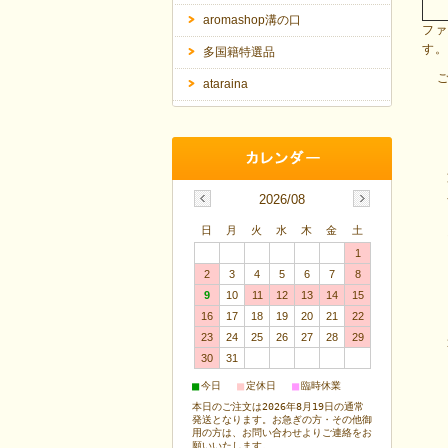
aromashop溝の口
ファ
す。
多国籍特選品
ataraina
2026/08
日
月
火
水
木
金
土
1
2
3
4
5
6
7
8
9
10
11
12
13
14
15
16
17
18
19
20
21
22
23
24
25
26
27
28
29
30
31
■
■
■
今日
定休日
臨時休業
本日のご注文は2026年8月19日の通常
発送となります。お急ぎの方・その他御
用の方は、お問い合わせよりご連絡をお
願いいたします。