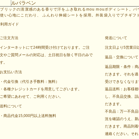
ルパラベン
ブリックの清潔感のある香りで汗をふき取れるmou mouボディシート。パ
使い心地にこだわり、 ふんわり伸縮シートを採用。外装袋入りでプチギフ
ご利用ガイド
ご注文方法
発送について
インターネットにて24時間受け付けております。ご注
注文日より5営業日
文やご質問メールの対応は、土日祝日を除く平日のみで
返品・交換について
す。
返品期限・条件：商
お支払い方法
だきます。それを過
・代金引換（代引き手数料：無料）
受けできなくなりま
・各種クレジットカードを用意してございます。
返品送料：お客様都
ご希望にあわせて、ご利用ください。
し、不良品交換、誤
だきます。
送料について
不良品：万一不良品
・商品代金15,000円以上送料無料
況を確認のうえ、新
だきます。商品到着
連絡ください。それ