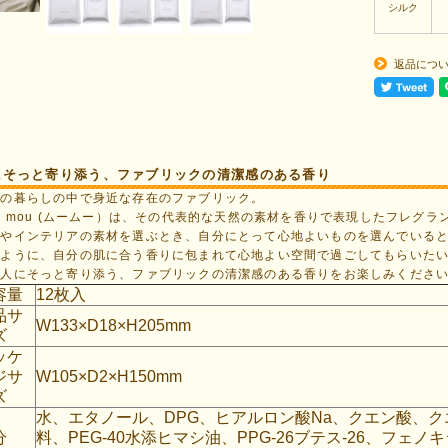
シルク
返品につ
にそっと寄り添う、ファブリックの清潔感のある香り
々の暮らしの中で身近な存在のファブリック。
u mou (ムームー）は、その代表的な天然の素材を香りで表現したフレグラ
類やインテリアの素材を選ぶとき、自分にとって心地よいものを選んでいる
ように、自分の肌に合う香りに包まれて心地よい空間で過ごしてもらいたい、
。人にそっと寄り添う、ファブリックの清潔感のある香りをお楽しみくださ
容量
12枚入
品サ
W133×D18×H205mm
ズ
ッケ
ジサ
W105×D2×H150mm
ズ
水、エタノール、DPG、ヒアルロン酸Na、クエン酸、ク
分
料、PEG-40水添ヒマシ油、PPG-26ブテス-26、フ